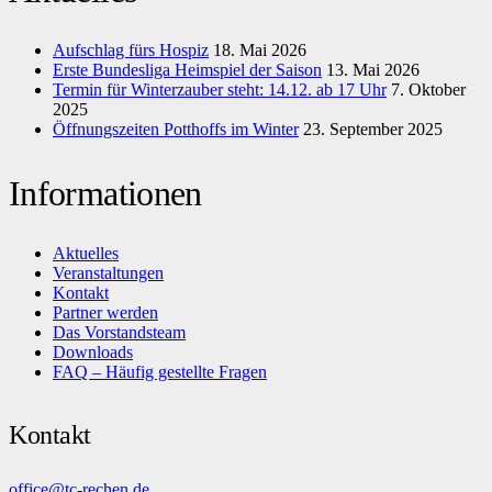
Aufschlag fürs Hospiz
18. Mai 2026
Erste Bundesliga Heimspiel der Saison
13. Mai 2026
Termin für Winterzauber steht: 14.12. ab 17 Uhr
7. Oktober
2025
Öffnungszeiten Potthoffs im Winter
23. September 2025
Informationen
Aktuelles
Veranstaltungen
Kontakt
Partner werden
Das Vorstandsteam
Downloads
FAQ – Häufig gestellte Fragen
Kontakt
office@tc-rechen.de