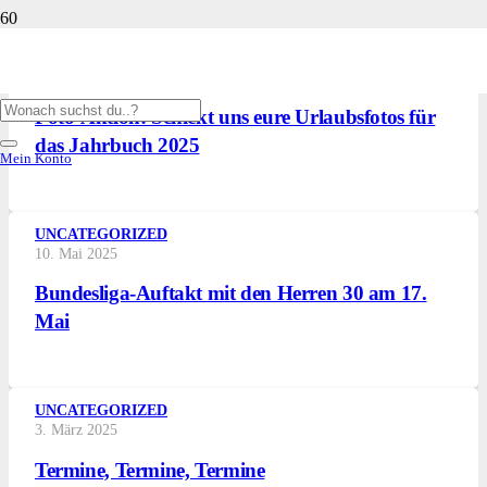
UNCATEGORIZED
22. Juli 2025
Foto-Aktion: Schickt uns eure Urlaubsfotos für
das Jahrbuch 2025
Mein Konto
UNCATEGORIZED
10. Mai 2025
Bundesliga-Auftakt mit den Herren 30 am 17.
Mai
UNCATEGORIZED
3. März 2025
Termine, Termine, Termine