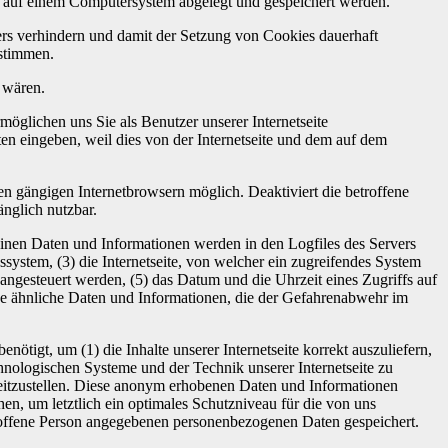
r auf einem Computersystem abgelegt und gespeichert werden.
ers verhindern und damit der Setzung von Cookies dauerhaft
stimmen.
 wären.
öglichen uns Sie als Benutzer unserer Internetseite
en eingeben, weil dies von der Internetseite und dem auf dem
en gängigen Internetbrowsern möglich. Deaktiviert die betroffene
änglich nutzbar.
meinen Daten und Informationen werden in den Logfiles des Servers
ystem, (3) die Internetseite, von welcher ein zugreifendes System
e angesteuert werden, (5) das Datum und die Uhrzeit eines Zugriffs auf
stige ähnliche Daten und Informationen, die der Gefahrenabwehr im
tigt, um (1) die Inhalte unserer Internetseite korrekt auszuliefern,
echnologischen Systeme und der Technik unserer Internetseite zu
reitzustellen. Diese anonym erhobenen Daten und Informationen
en, um letztlich ein optimales Schutzniveau für die von uns
troffene Person angegebenen personenbezogenen Daten gespeichert.