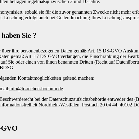
ten betragen regelmäßig zwischen 2 und 10 Jahre.
nymisiert, sobald sie für die zuvor genannten Zwecke nicht mehr erfor
ist. Löschung erfolgt auch bei Geltendmachung Ihres Löschungsanspruc
haben Sie ?
e über ihre personenbezogenen Daten gemäß Art. 15 DS-GVO Auskunft
Daten gemäß Art. 17 DS-GVO verlangen, die Einschränkung der Bear
auf Sie oder einen von ihnen benannten Dritten (Recht auf Datenüber
5 BDSG.
folgenden Kontaktmöglichkeiten geltend machen:
mail:
info@tc-rechen-bochum.de
.
eschwerderecht bei der Datenschutzaufsichtsbehörde entweder des (B
nformationsfreiheit Nordrhein-Westfalen, Postfach 20 04 44, 40102 Dü
DS-GVO