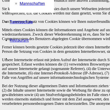
Unsere Webseite verwendet, vorbehaltlich Ihrer aktiven Zustimmung,
Mannschaften
Sie können der Setzung von Cookies durch unsere Webseiten jederzeit
widersprechen, d.h. die Cookies werden nur dann gesetzt, wenn Si
Durch unseren Einsatz von Cookies können wir Ihnen nutzerfreundlich
Tennisschule
Mittels eines Cookies können die Informationen und Angebote auf unse
wiederzuerkennen. Zweck dieser Wiedererkennung ist es, dass Sie bei
Computersystem des Benutzers abgelegten Cookie übernommen wird
Restaurant
Ferner können bereits gesetzte Cookies jederzeit über einen Internet
Person die Setzung von Cookies in dem genutzten Internetbrowser, sin
Unsere Internetseite erfasst mit jedem Aufruf der Internetseite durc
gespeichert. Erfasst werden können die (1) verwendeten Browsertypen
auf unsere Internetseite gelangt (sogenannte Referrer), (4) die Unter
die Internetseite, (6) eine Internet-Protokoll-Adresse (IP-Adresse), 
Falle von Angriffen auf unsere informationstechnologischen Systeme 
Bei der Nutzung dieser allgemeinen Daten und Informationen ziehen wi
(2) die Inhalte unserer Internetseite sowie die Werbung für diese zu 
gewährleisten sowie (4) um Strafverfolgungsbehörden im Falle eines
werden einerseits statistisch und ferner mit dem Ziel ausgewertet, d
verarbeiteten personenbezogenen Daten sicherzustellen. Die anonyme