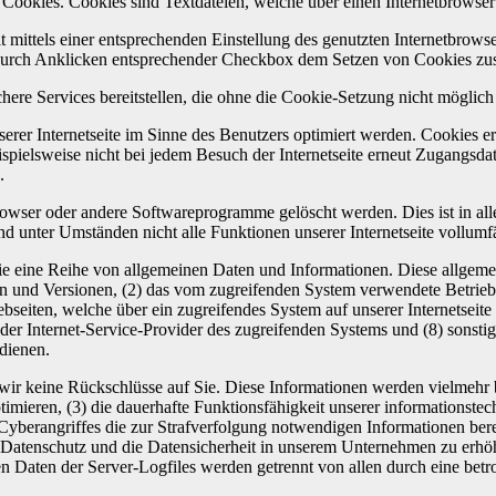
 Cookies. Cookies sind Textdateien, welche über einen Internetbrowse
 mittels einer entsprechenden Einstellung des genutzten Internetbrows
e durch Anklicken entsprechender Checkbox dem Setzen von Cookies zu
ere Services bereitstellen, die ohne die Cookie-Setzung nicht möglich
rer Internetseite im Sinne des Benutzers optimiert werden. Cookies erm
spielsweise nicht bei jedem Besuch der Internetseite erneut Zugangsdat
.
browser oder andere Softwareprogramme gelöscht werden. Dies ist in all
d unter Umständen nicht alle Funktionen unserer Internetseite vollumf
h Sie eine Reihe von allgemeinen Daten und Informationen. Diese allge
 und Versionen, (2) das vom zugreifenden System verwendete Betriebss
webseiten, welche über ein zugreifendes System auf unserer Internetseit
(7) der Internet-Service-Provider des zugreifenden Systems und (8) son
dienen.
r keine Rückschlüsse auf Sie. Diese Informationen werden vielmehr benö
optimieren, (3) die dauerhafte Funktionsfähigkeit unserer informationst
 Cyberangriffes die zur Strafverfolgung notwendigen Informationen be
en Datenschutz und die Datensicherheit in unserem Unternehmen zu erhöh
n Daten der Server-Logfiles werden getrennt von allen durch eine be