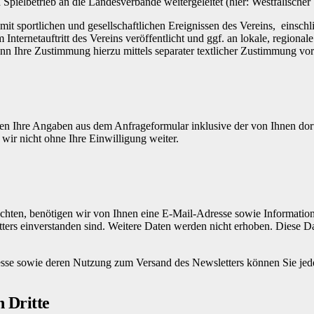
pielbetrieb an die Landesverbände weitergeleitet (hier: Westfälischer
ortlichen und gesellschaftlichen Ereignissen des Vereins, einschließl
Internetauftritt des Vereins veröffentlicht und ggf. an lokale, regiona
nn Ihre Zustimmung hierzu mittels separater textlicher Zustimmung vorl
n Ihre Angaben aus dem Anfrageformular inklusive der von Ihnen dor
wir nicht ohne Ihre Einwilligung weiter.
ten, benötigen wir von Ihnen eine E-Mail-Adresse sowie Informationen
rs einverstanden sind. Weitere Daten werden nicht erhoben. Diese Dat
resse sowie deren Nutzung zum Versand des Newsletters können Sie jed
 Dritte