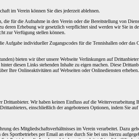
chaft im Verein können Sie dies jederzeit ablehnen.
, die für die Aufnahme in den Verein oder die Bereitstellung von Diens
 zu deren Erhebung wir gesetzlich verpflichtet sind werden wir Sie in 
cht zur Verfügung stellen können.
die Aufgabe individueller Zugangscodes für die Tennishallen oder das C
den) bieten wir über unsere Webseite Verlinkungen auf Drittanbieter a
e hinter diesen Links stehenden Inhalte zu eigen machen. Diese Dritta
ber Ihre Onlineaktivitäten auf Webseiten oder Onlinediensten erheben.
 Drittanbieter. Wir haben keinen Einfluss auf die Weiterverarbeitung Ih
n Drittanbieters, einschließlich der angebotenen Optionen, indem Sie a
rung des Mitgliedschaftsverhältnisses im Verein verarbeitet. Dazu geh
des Sportbetriebes per Email an eine durch Sie bei uns hierzu aufgeg