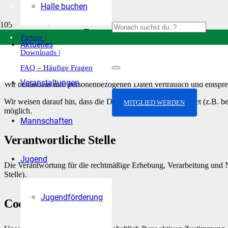
Halle buchen
| Startseite |
Kontakt |
Datenschutzerklärung
Partner |
Aktuelles
Downloads |
Der Verein nimmt, auch als Betreiber der Internetseite www.tc-rechen
FAQ – Häufige Fragen
Veranstaltungen
Wir behandeln Ihre personenbezogenen Daten vertraulich und entspre
Wir weisen darauf hin, dass die Datenübertragung im Internet (z.B. b
MITGLIED WERDEN
möglich.
Mannschaften
Verantwortliche Stelle
Jugend
Die Verantwortung für die rechtmäßige Erhebung, Verarbeitung und 
Stelle).
Jugendförderung
Cookies