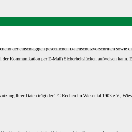
.de und entsprechender Unterseiten (nachfolgend: unsere Webseite) den
chend der einschlägigen gesetzlichen Datenschutzvorschriften sowie di
ei der Kommunikation per E-Mail) Sicherheitslücken aufweisen kann. Ei
Nutzung Ihrer Daten trägt der TC Rechen im Wiesental 1903 e.V., Wie