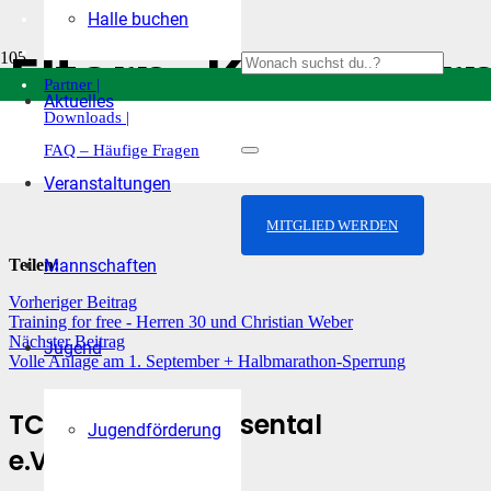
Halle buchen
| Startseite |
Eltern-Kind-Turn
Kontakt |
Partner |
Aktuelles
Downloads |
Veröffentlicht am
23. August 2024
FAQ – Häufige Fragen
Kategorie:
Uncategorized
Veranstaltungen
MITGLIED WERDEN
Mannschaften
Teilen:
Vorheriger Beitrag
Training for free - Herren 30 und Christian Weber
Nächster Beitrag
Jugend
Volle Anlage am 1. September + Halbmarathon-Sperrung
TC Rechen Im Wiesental
Jugendförderung
e.V.