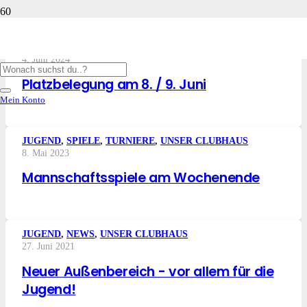
BUNDESLIGA
,
JUGEND
,
SPIELE
,
TURNIERE
,
UNSER
CLUBHAUS
,
VERANSTALTUNGEN
4. Juni 2024
Platzbelegung am 8. / 9. Juni
Mein Konto
JUGEND
,
SPIELE
,
TURNIERE
,
UNSER CLUBHAUS
8. Mai 2023
Mannschaftsspiele am Wochenende
JUGEND
,
NEWS
,
UNSER CLUBHAUS
27. Juni 2021
Neuer Außenbereich - vor allem für die
Jugend!