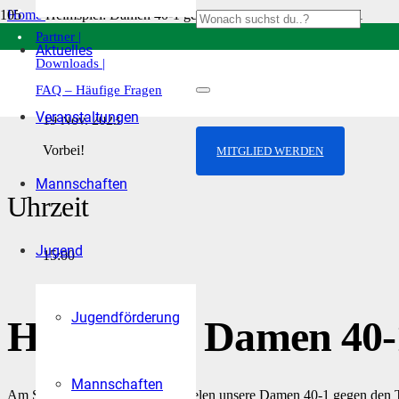
Kontakt |
Home
Heimspiel: Damen 40-1 gegen TC Grün-Weiß Pelkum 1
Partner |
Aktuelles
Datum
Downloads |
FAQ – Häufige Fragen
Veranstaltungen
19 Nov. 2023
Vorbei!
MITGLIED WERDEN
Mannschaften
Uhrzeit
Jugend
15:00
Jugendförderung
Heimspiel: Damen 40
Mannschaften
Am Sonntag, den 19.11.2023 spielen unsere Damen 40-1 gegen den 