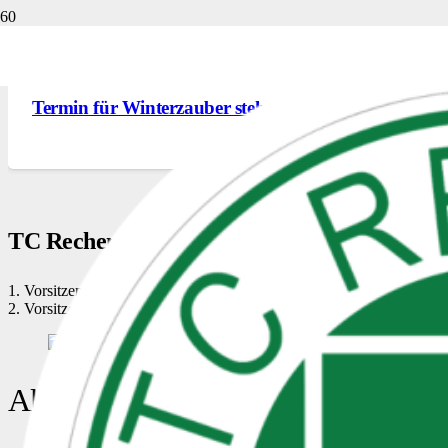
NEWS
,
UNSER CLUBHAUS
,
VERANSTALTUNGEN
7. Oktober 2025
Termin für Winterzauber steht: 14.12. ab 17 Uhr
TC Rechen Im Wiesental e.V.
1. Vorsitzender Michael Wüst
2. Vorsitzende Eva Gorn
Aktuelles