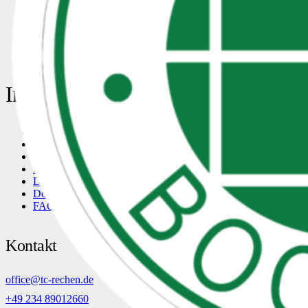
Aufschlag fürs Hospiz
18. Mai 2026
Erste Bundesliga Heimspiel der Saison
13. Mai 2026
Termin für Winterzauber steht: 14.12. ab 17 Uhr
7. Oktober
2025
Öffnungszeiten Potthoffs im Winter
23. September 2025
Informationen
Aktuelles
Veranstaltungen
Kontakt
Partner werden
Das Vorstandsteam
Downloads
FAQ – Häufig gestellte Fragen
Kontakt
office@tc-rechen.de
+49 234 89012660