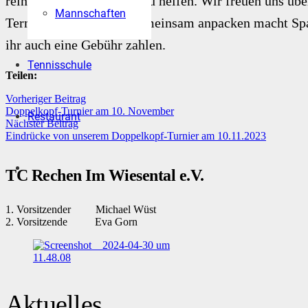
rein oder bei Netze raus zu helfen. Wir freuen uns übe
Mannschaften
Terminen dabei sein - gemeinsam anpacken macht Spaß
ihr auch eine Gebühr zahlen.
Tennisschule
Teilen:
Vorheriger Beitrag
Doppelkopf-Turnier am 10. November
Restaurant
Nächster Beitrag
Eindrücke von unserem Doppelkopf-Turnier am 10.11.2023
TC Rechen Im Wiesental e.V.
1. Vorsitzender Michael Wüst
2. Vorsitzende Eva Gorn
Aktuelles