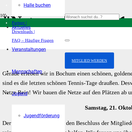
Halle buchen
| Startseite |
Kontakt |
"Netze rein" am 21
Partner |
Aktuelles
Downloads |
Veröffentlicht am
26. September 2023
FAQ – Häufige Fragen
Kategorie:
News
,
Unser Clubhaus
Veranstaltungen
MITGLIED WERDEN
Mannschaften
Gerade erleben wir in Bochum einen schönen, goldene
sind es die letzten schönen Tennis-Tage draußen. Des
Netze Rein! Wir bauen die Netze auf den Plätzen ab u
Jugend
Samstag, 21. Okto
Jugendförderung
Der Vorstand verweist auf den Beschluss der Mitglied