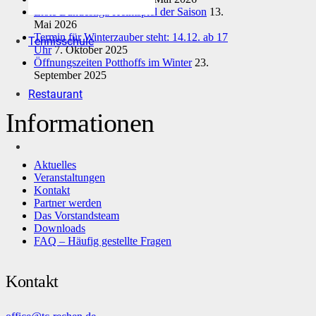
Erste Bundesliga Heimspiel der Saison
13.
Mai 2026
Termin für Winterzauber steht: 14.12. ab 17
Tennisschule
Uhr
7. Oktober 2025
Öffnungszeiten Potthoffs im Winter
23.
September 2025
Restaurant
Informationen
Aktuelles
Veranstaltungen
Kontakt
Partner werden
Das Vorstandsteam
Downloads
FAQ – Häufig gestellte Fragen
Kontakt