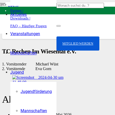
Kontakt |
NEWS
Partner |
3. Juli 2023
Aktuelles
Downloads |
Wir wünschen euch schöne Ferien!
FAQ – Häufige Fragen
Veranstaltungen
MITGLIED WERDEN
TC Rechen Im Wiesental e.V.
Mannschaften
1. Vorsitzender Michael Wüst
2. Vorsitzende Eva Gorn
Jugend
Jugendförderung
Aktuelles
Mannschaften
Aufschlag fürs Hospiz
18. Mai 2026